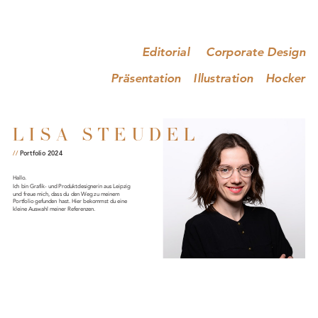
Editorial
Corporate Design
Präsentation
Illustration
Hocker
LISA STEUDEL
//
Portfolio 2024
Hallo.
Ich bin Grafik- und Produktdesignerin aus Leipzig
und freue mich, dass du den Weg zu meinem
Portfolio gefunden hast. Hier bekommst du eine
kleine Auswahl meiner Referenzen.